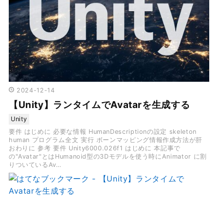
2024
-
12
-
14
【Unity】ランタイムでAvatarを生成する
Unity
要件 はじめに 必要な情報 HumanDescriptionの設定 skeleton
human プログラム全文 実行 ボーンマッピング情報作成方法が肝
おわりに 参考 要件 Unity6000.026f1 はじめに 本記事で
の"Avatar"とはHumanoid型の3Dモデルを使う時にAnimator に割
りついているAv…